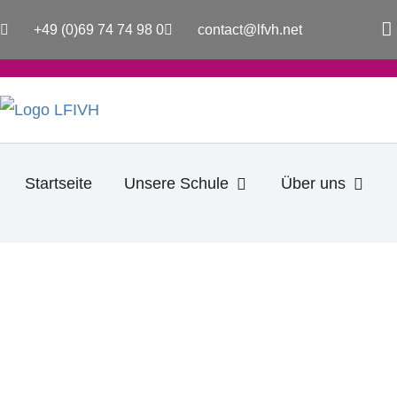
Zum
a
+49 (0)69 74 74 98 0
contact@lfvh.net
Inhalt
c
e
springen
b
o
o
k
-
f
Öffne Unsere Schule
Öffne
Startseite
Unsere Schule
Über uns
10. JUNI 2022