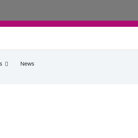
e
Öffne Praktische Infos
s
News