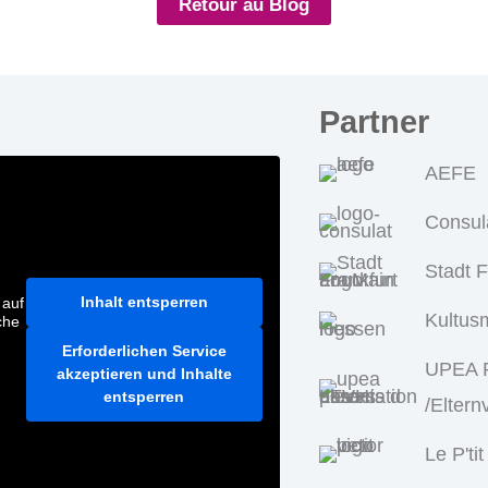
Retour au Blog
Partner
AEFE
Consul
Stadt 
Inhalt entsperren
 auf
Kultus
che
Erforderlichen Service
UPEA P
akzeptieren und Inhalte
entsperren
/Eltern
Le P'tit