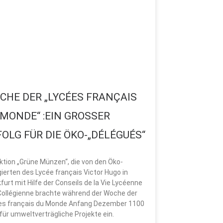
CHE DER „LYCÉES FRANÇAIS
MONDE“ :EIN GROSSER E
OLG FÜR DIE ÖKO-„DÉLÉGUÉS“
ktion „Grüne Münzen“, die von den Öko-
ierten des Lycée français Victor Hugo in
furt mit Hilfe der Conseils de la Vie Lycéenne
Collégienne brachte während der Woche der
es français du Monde Anfang Dezember 1100
für umweltverträgliche Projekte ein.