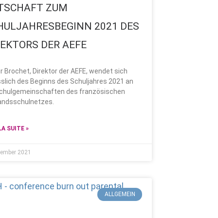
TSCHAFT ZUM
HULJAHRESBEGINN 2021 DES
REKTORS DER AEFE
er Brochet, Direktor der AEFE, wendet sich
sslich des Beginns des Schuljahres 2021 an
Schulgemeinschaften des französischen
andsschulnetzes.
LA SUITE »
tember 2021
ALLGEMEIN