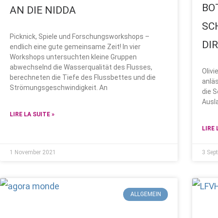
BO
AN DIE NIDDA
SC
Picknick, Spiele und Forschungsworkshops –
DI
endlich eine gute gemeinsame Zeit! In vier
Workshops untersuchten kleine Gruppen
abwechselnd die Wasserqualität des Flusses,
Olivi
berechneten die Tiefe des Flussbettes und die
anlä
Strömungsgeschwindigkeit. An
die 
Ausl
LIRE LA SUITE »
LIRE 
1 November 2021
3 Sep
ALLGEMEIN