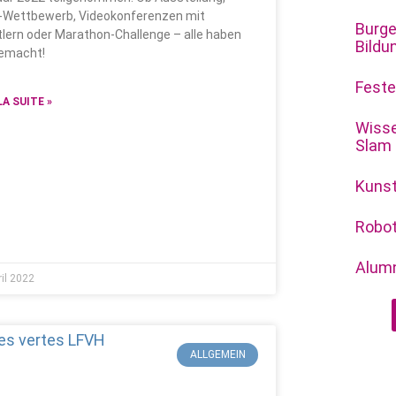
-Wettbewerb, Videokonferenzen mit
Burge
tlern oder Marathon-Challenge – alle haben
Bild
emacht!
Feste
LA SUITE »
Wisse
Slam
Kunst
Robot
Alum
ril 2022
ALLGEMEIN