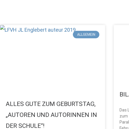
Seite
Seite
Seite
Seit
ALLGEMEIN
BI
ALLES GUTE ZUM GEBURTSTAG,
Das L
„AUTOREN UND AUTORINNEN IN
zum 
Para
DER SCHULE“!
Febr