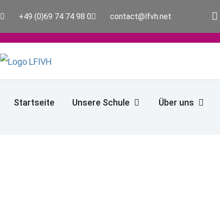
Zum
a
+49 (0)69 74 74 98 0
contact@lfvh.net
Inhalt
c
e
springen
b
k
-
f
Öffne Unsere Schule
Öffne
Startseite
Unsere Schule
Über uns
ALLGEMEIN