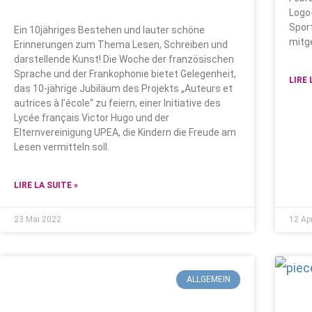
Logo
Spor
Ein 10jähriges Bestehen und lauter schöne
mitg
Erinnerungen zum Thema Lesen, Schreiben und
darstellende Kunst! Die Woche der französischen
Sprache und der Frankophonie bietet Gelegenheit,
LIRE 
das 10-jährige Jubiläum des Projekts „Auteurs et
autrices à l’école“ zu feiern, einer Initiative des
Lycée français Victor Hugo und der
Elternvereinigung UPEA, die Kindern die Freude am
Lesen vermitteln soll.
LIRE LA SUITE »
23 Mai 2022
12 Ap
ALLGEMEIN