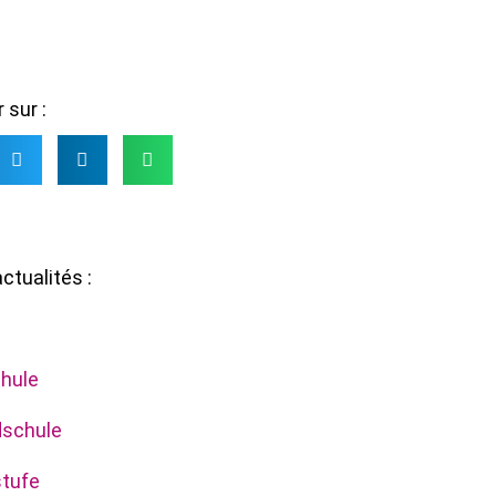
 sur :
ctualités :
mein
hule
dschule
tufe