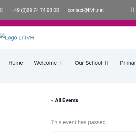
Skip
a
+49 (0)69 74 74 98 0
contact@lfvh.net
to
c
e
content
b
o
o
k
-
f
Open Welcome
Open Our S
Home
Welcome
Our School
Primar
« All Events
This event has passed.