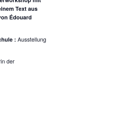
einem Text aus
 von Édouard
Ausstellung
chule :
in der