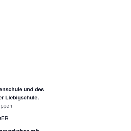
henschule und des
r Liebigschule.
ruppen
ODER
erworkshop mit