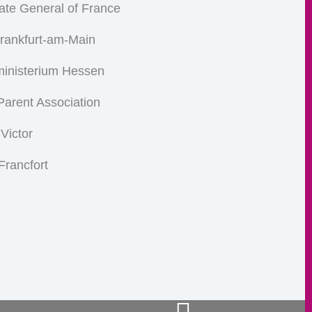
ate General of France
Frankfurt-am-Main
ministerium Hessen
arent Association
 Victor
Francfort