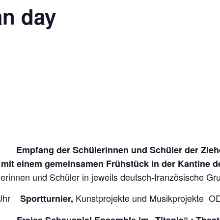
n day
Uhr
Empfang der Schülerinnen und Schüler der Zie
 mit einem gemeinsamen Frühstück in der Kantine de
lerinnen und Schüler in jeweils deutsch-französische G
Uhr
Kunstprojekte und Musikprojekte 
Sportturnier,
Uhr
Freies Schauspiel Ensemble im „Titania“ :
Theat