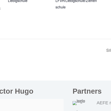
Liebigschule
LFVH/Liebigschule/Ziehen
4
schule
Si
ictor Hugo
Partners
AEFE n