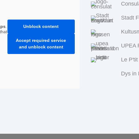
Consul
Stadt 
aps
.
Unblock content
Kultus
that
Accept required service
UPEA P
and unblock content
Le P'tit
Dys in 